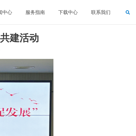
闻中心
服务指南
下载中心
联系我们
建共建活动