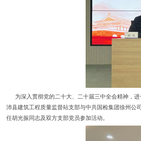
为深入贯彻党的二十大、二十届三中全会精神，进
沛县建筑工程质量监督站支部与中共国检集团徐州公司
任胡光振同志及双方支部党员参加活动。